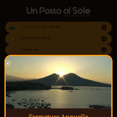
La Carte • The Menu
Réserver • Book
Facebook
Instagram
Besoin d’un site professionnel? Contactez-nous
Sites vitrine à partir de 29,90€/mois
Fermeture Annuelle