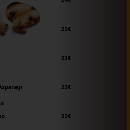
24€
ia
22€
23€
Asparagi
22€
eam
no
22€