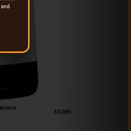
y and
periore
33,00€