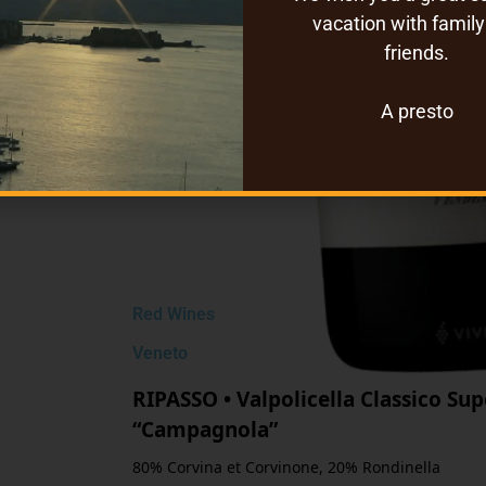
vacation with famil
friends.
A presto
Red Wines
Veneto
RIPASSO • Valpolicella Classico Su
“Campagnola”
80% Corvina et Corvinone, 20% Rondinella