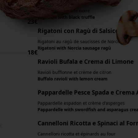
Tagliolini al tartufo nero
Tagliolini à la truffe noire
Tagliolini with black truffle
23€
Rigatoni con Ragù di Salsicce Norc
Rigatoni au ragù de saucisses de Norcia
Rigatoni with Norcia sausage ragù
18€
Ravioli Bufala e Crema di Limone
Ravioli bufflonne et crème de citron
Buffalo ravioli with lemon cream
Pappardelle Pesce Spada e Crema 
Pappardelle espadon et crème d'asperges
Pappardelle with swordfish and asparagus cr
Cannelloni Ricotta e Spinaci al For
Cannelloni ricotta et épinards au four