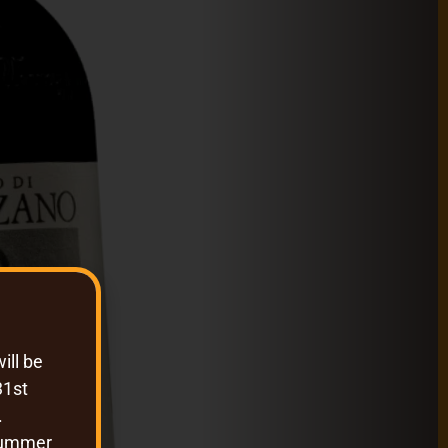
ill be
31st
.
summer