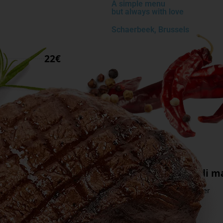
A simple menu
but always with love
Schaerbeek, Brussels
22€
20€
Primi Piatti
21€
Linguine alle vongole o frutti di m
Linguine aux palourdes ou aux fruits de mer
Linguine with clams or seafood
19€