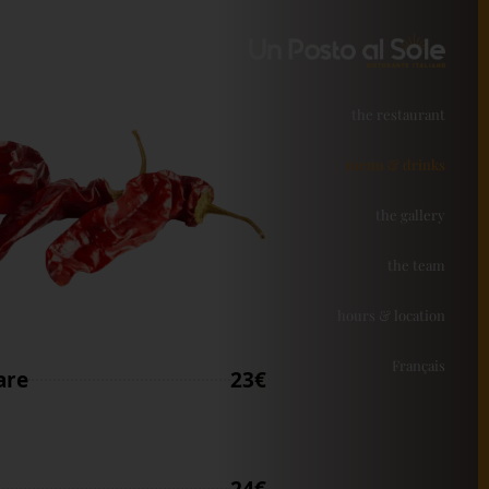
the restaurant
menu & drinks
the gallery
the team
hours & location
Français
are
23€